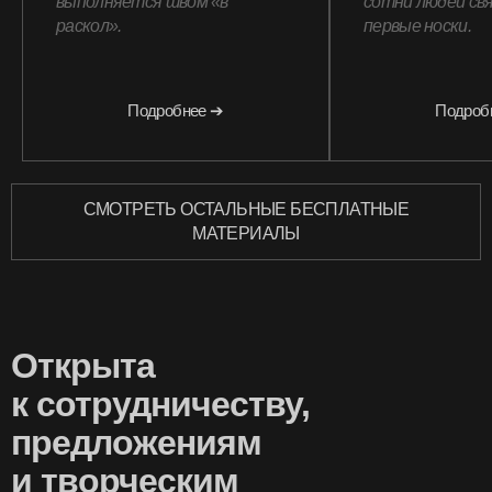
выполняется швом «в
сотни людей свя
раскол».
первые носки.
Подробнее ➔
Подроб
СМОТРЕТЬ ОСТАЛЬНЫЕ БЕСПЛАТНЫЕ
МАТЕРИАЛЫ
Открыта
к сотрудничеству,
предложениям
и творческим