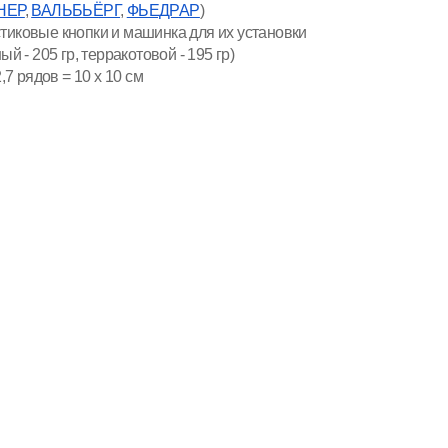
НЕР
,
ВАЛЬБЬЁРГ
,
ФЬЕДРАР
)
тиковые кнопки и машинка для их установки
й - 205 гр, терракотовой - 195 гр)
,7 рядов = 10 x 10 см