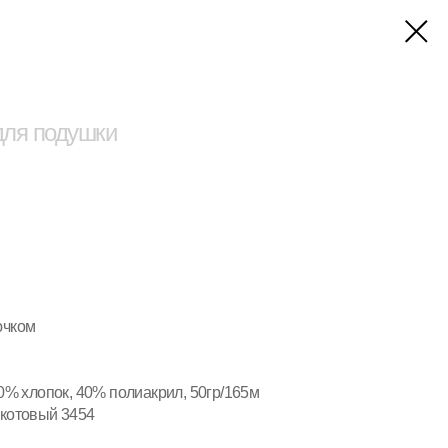
 для подушки
ючком
60% хлопок, 40% полиакрил, 50гр/165м
акотовый 3454